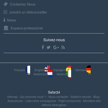
Contactez Nous
Joindre un téléconseiller
News
Espace professionel
Suivez-nous
Français
English
Espagnol
German
Nederland
Italiano
Safar24
sitemap
-
Qui sommes nous ?
-
Nous contacter
-
Safar24 recrute
-
Blog
-
Assurances
-
Liste noire compagnies
-
Flight companies
-
Ministère des
affaires étrangères