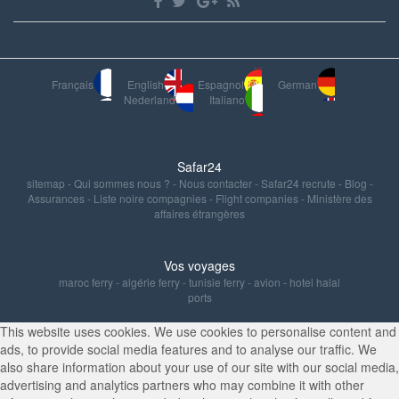
Français
English
Espagnol
German
Nederland
Italiano
Safar24
sitemap
-
Qui sommes nous ?
-
Nous contacter
-
Safar24 recrute
-
Blog
-
Assurances
-
Liste noire compagnies
-
Flight companies
-
Ministère des
affaires étrangères
Vos voyages
maroc ferry
-
algérie ferry
-
tunisie ferry
-
avion
-
hotel halal
ports
This website uses cookies. We use cookies to personalise content and
ads, to provide social media features and to analyse our traffic. We
also share information about your use of our site with our social media,
advertising and analytics partners who may combine it with other