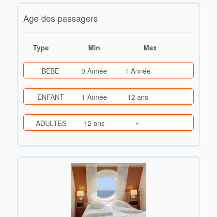
Age des passagers
Type
Min
Max
BEBE
0 Année
1 Année
ENFANT
1 Année
12 ans
ADULTES
12 ans
~