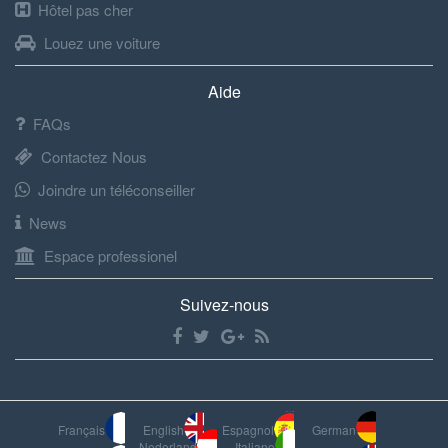
Hôtel pas cher
Louez une voiture
Aide
FAQs
Contactez Nous
Joindre un téléconseiller
News
Espace professionel
Suivez-nous
Français
English
Espagnol
German
Nederland
Italiano