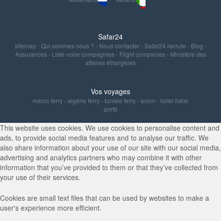
Safar24
sitemap
-
Qui sommes nous ?
-
Nous contacter
-
Safar24 recrute
-
Blog
-
Assurances
-
Liste noire compagnies
-
Flight companies
-
Ministère des
affaires étrangères
Vos voyages
maroc ferry
-
algérie ferry
-
tunisie ferry
-
avion
-
hotel halal
ports
This website uses cookies. We use cookies to personalise content and
ads, to provide social media features and to analyse our traffic. We
also share information about your use of our site with our social media,
advertising and analytics partners who may combine it with other
information that you’ve provided to them or that they’ve collected from
your use of their services.
Cookies are small text files that can be used by websites to make a
user's experience more efficient.