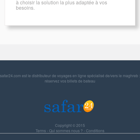
à choisir la solution la plus adaptée à vos
besoins.
safar24.com est le distributeur de voyages en ligne spécialisé de/vers le maghreb :
réservez vos billets de bateau
Copyright © 2015
Terms
-
Qui sommes nous ?
-
Conditions