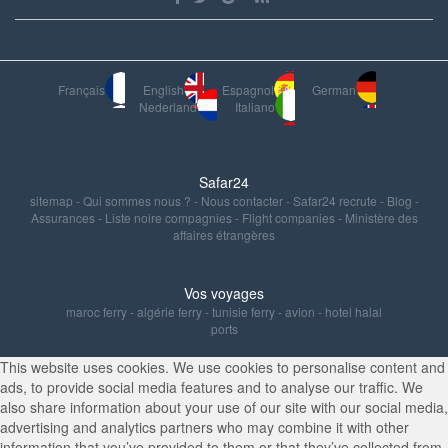
Français
English
Espagnol
German
Nederland
Italiano
Safar24
sitemap
-
Qui sommes nous ?
-
Nous contacter
-
Safar24 recrute
-
Blog
-
Assurances
-
Liste noire compagnies
-
Flight companies
-
Ministère des
affaires étrangères
Vos voyages
maroc ferry
-
algérie ferry
-
tunisie ferry
-
avion
-
hotel halal
ports
This website uses cookies. We use cookies to personalise content and
ads, to provide social media features and to analyse our traffic. We
also share information about your use of our site with our social media,
advertising and analytics partners who may combine it with other
information that you’ve provided to them or that they’ve collected from