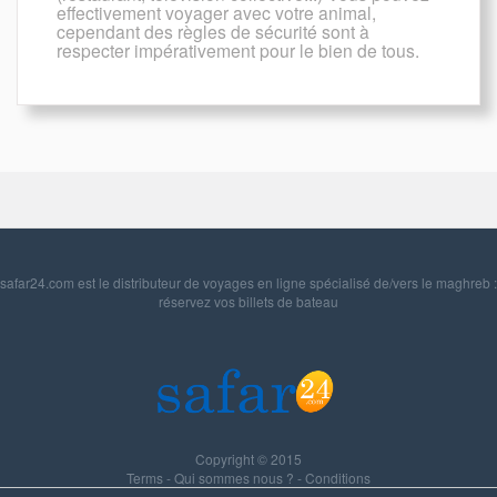
effectivement voyager avec votre animal,
cependant des règles de sécurité sont à
respecter impérativement pour le bien de tous.
safar24.com est le distributeur de voyages en ligne spécialisé de/vers le maghreb :
réservez vos billets de bateau
Copyright © 2015
Terms
-
Qui sommes nous ?
-
Conditions