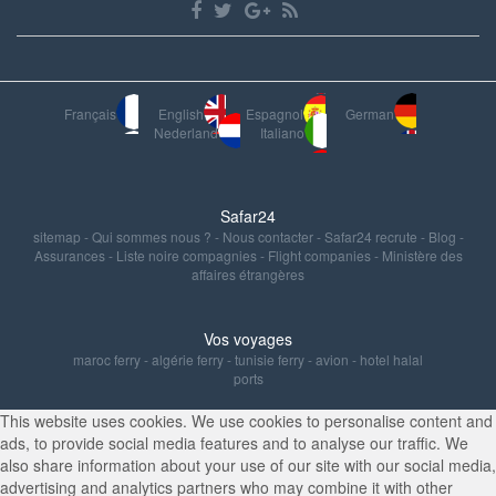
Français
English
Espagnol
German
Nederland
Italiano
Safar24
sitemap
-
Qui sommes nous ?
-
Nous contacter
-
Safar24 recrute
-
Blog
-
Assurances
-
Liste noire compagnies
-
Flight companies
-
Ministère des
affaires étrangères
Vos voyages
maroc ferry
-
algérie ferry
-
tunisie ferry
-
avion
-
hotel halal
ports
This website uses cookies. We use cookies to personalise content and
ads, to provide social media features and to analyse our traffic. We
also share information about your use of our site with our social media,
advertising and analytics partners who may combine it with other