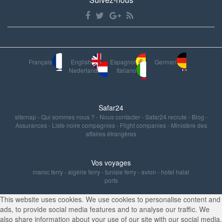
Français
English
Espagnol
German
Nederland
Italiano
Safar24
sitemap
-
Qui sommes nous ?
-
Nous contacter
-
Safar24 recrute
-
Blog
-
Assurances
-
Liste noire compagnies
-
Flight companies
-
Ministère des
affaires étrangères
Vos voyages
maroc ferry
-
algérie ferry
-
tunisie ferry
-
avion
-
hotel halal
ports
This website uses cookies. We use cookies to personalise content and
ads, to provide social media features and to analyse our traffic. We
also share information about your use of our site with our social media,