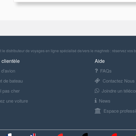
 le distributeur de voyages en ligne spécialisé de/vers le maghreb : réservez vos b
 clientèle
Aide
t d'avion
FAQs
let de bateau
Contactez Nous
l pas cher
Joindre un téléco
ez une voiture
News
Espace professi