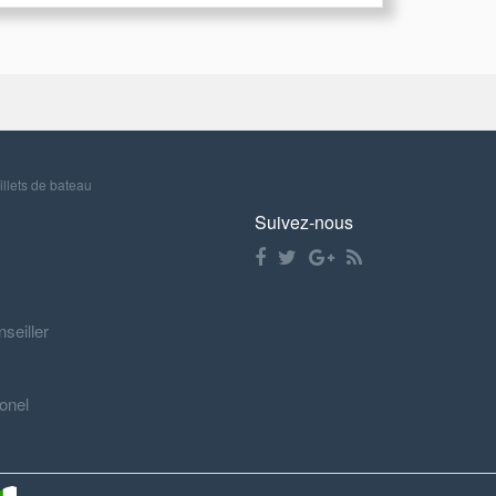
illets de bateau
Suivez-nous
nseiller
onel