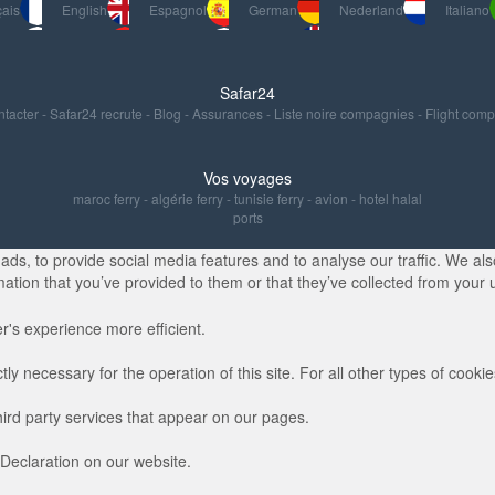
ais
English
Espagnol
German
Nederland
Italiano
Safar24
ntacter
-
Safar24 recrute
-
Blog
-
Assurances
-
Liste noire compagnies
-
Flight com
Vos voyages
maroc ferry
-
algérie ferry
-
tunisie ferry
-
avion
-
hotel halal
ports
s, to provide social media features and to analyse our traffic. We also
ation that you’ve provided to them or that they’ve collected from your u
r's experience more efficient.
ctly necessary for the operation of this site. For all other types of coo
hird party services that appear on our pages.
Declaration on our website.