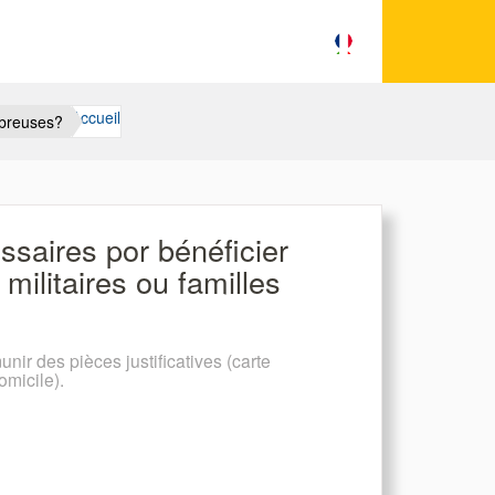
Accueil
mbreuses?
saires por bénéficier
militaires ou familles
r des pièces justificatives (carte
domicile).