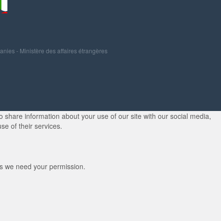
panies
-
Ministère des affaires étrangères
 share information about your use of our site with our social media,
se of their services.
kies we need your permission.