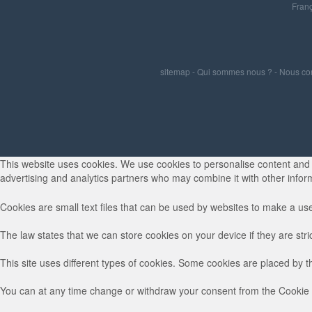
Franç
sitemap
-
Qui sommes nous ?
-
Nous co
This website uses cookies. We use cookies to personalise content and ad
advertising and analytics partners who may combine it with other inform
Cookies are small text files that can be used by websites to make a use
The law states that we can store cookies on your device if they are stri
This site uses different types of cookies. Some cookies are placed by t
You can at any time change or withdraw your consent from the Cookie 