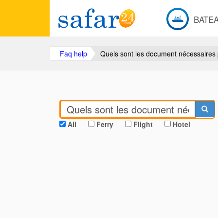
BATE
Faq help
Quels sont les document nécessaires p
All
Ferry
Flight
Hotel