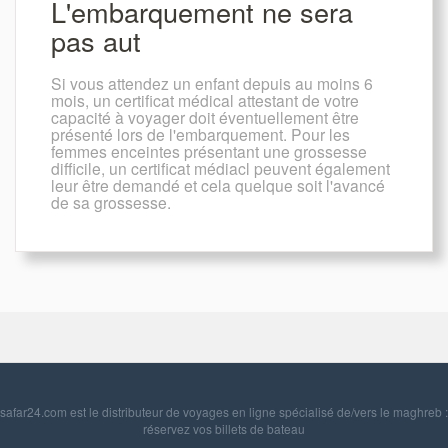
L'embarquement ne sera
pas aut
Si vous attendez un enfant depuis au moins 6
mois, un certificat médical attestant de votre
capacité à voyager doit éventuellement être
présenté lors de l'embarquement. Pour les
femmes enceintes présentant une grossesse
difficile, un certificat médiacl peuvent également
leur être demandé et cela quelque soit l'avancé
de sa grossesse.
safar24.com est le distributeur de voyages en ligne spécialisé de/vers le maghreb :
réservez vos billets de bateau