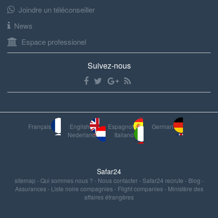
Joindre un téléconseiller
News
Espace professionel
Suivez-nous
Français
English
Espagnol
German
Nederland
Italiano
Safar24
sitemap
-
Qui sommes nous ?
-
Nous contacter
-
Safar24 recrute
-
Blog
-
Assurances
-
Liste noire compagnies
-
Flight companies
-
Ministère des
affaires étrangères