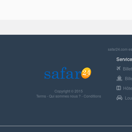
safar24.com est
Service
Bille
Bil
Hôte
Copyright © 2015
Terms
-
Qui sommes nous ?
-
Conditions
Lou