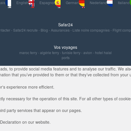
ais
English
Espagnol
German
Nederland
Italiano
Safar24
ntacter
-
Safar24 recrute
-
Blog
-
Assurances
-
Liste noire compagnies
-
Flight com
Vos voyages
maroc ferry
-
algérie ferry
-
tunisie ferry
-
avion
-
hotel halal
ports
s, to provide social media features and to analyse our traffic. We also
ation that you’ve provided to them or that they’ve collected from your u
r's experience more efficient.
ctly necessary for the operation of this site. For all other types of coo
hird party services that appear on our pages.
Declaration on our website.