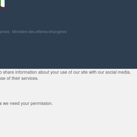
panies
-
Ministère des affaires étrangères
 share information about your use of our site with our social media,
se of their services.
kies we need your permission.