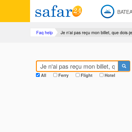
BATE
Faq help
Je n'ai pas reçu mon billet, que dois-je
All
Ferry
Flight
Hotel