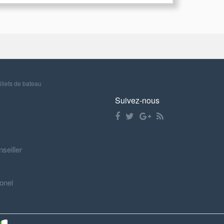
illets de bateau
Suivez-nous
nseiller
onel