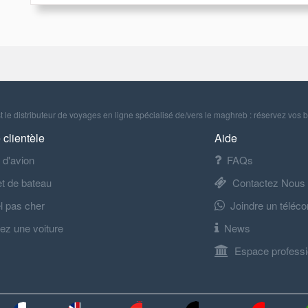
 le distributeur de voyages en ligne spécialisé de/vers le maghreb : réservez vos b
 clientèle
Aide
t d'avion
FAQs
let de bateau
Contactez Nous
l pas cher
Joindre un téléco
ez une voiture
News
Espace professi