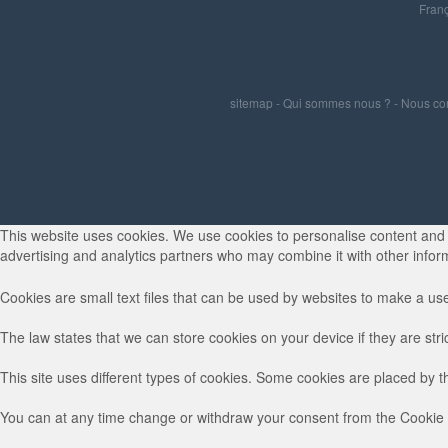
Franç
sitemap
-
Qui sommes nous ?
-
Nous co
This website uses cookies. We use cookies to personalise content and ad
advertising and analytics partners who may combine it with other inform
Cookies are small text files that can be used by websites to make a use
The law states that we can store cookies on your device if they are stri
This site uses different types of cookies. Some cookies are placed by t
You can at any time change or withdraw your consent from the Cookie 