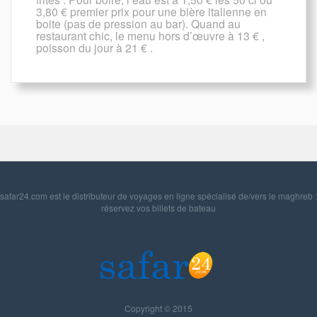
3,80 € premier prix pour une bière italienne en
boite (pas de pression au bar). Quand au
restaurant chic, le menu hors d’œuvre à 13 € ,
poisson du jour à 21 € .
safar24.com est le distributeur de voyages en ligne spécialisé de/vers le maghreb :
réservez vos billets de bateau
Copyright © 2015