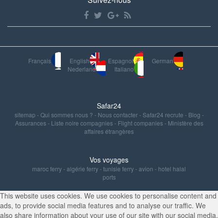
Français
English
Espagnol
German
Nederland
Italiano
Safar24
sitemap
-
Qui sommes nous ?
-
Nous contacter
-
Safar24 recrute
-
Blog
-
Assurances
-
Liste noire compagnies
-
Flight companies
-
Ministère des
affaires étrangères
Vos voyages
maroc ferry
-
algérie ferry
-
tunisie ferry
-
avion
-
hotel halal
ports
This website uses cookies. We use cookies to personalise content and
ads, to provide social media features and to analyse our traffic. We
also share information about your use of our site with our social media,