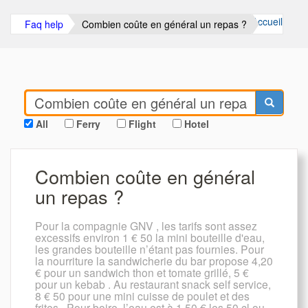
Accueil
Faq help
Combien coûte en général un repas ?
All
Ferry
Flight
Hotel
Combien coûte en général
un repas ?
Pour la compagnie GNV , les tarifs sont assez
excessifs environ 1 € 50 la mini bouteille d'eau,
les grandes bouteille n’étant pas fournies. Pour
la nourriture la sandwicherie du bar propose 4,20
€ pour un sandwich thon et tomate grillé, 5 €
pour un kebab . Au restaurant snack self service,
8 € 50 pour une mini cuisse de poulet et des
frites . Pour boire, l’eau est à 1,50 € les 50 cl ou