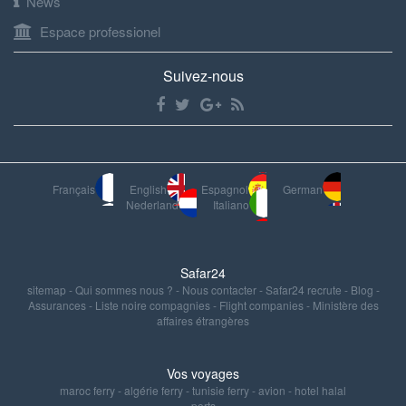
News
Espace professionel
Suivez-nous
Français
English
Espagnol
German
Nederland
Italiano
Safar24
sitemap
-
Qui sommes nous ?
-
Nous contacter
-
Safar24 recrute
-
Blog
-
Assurances
-
Liste noire compagnies
-
Flight companies
-
Ministère des
affaires étrangères
Vos voyages
maroc ferry
-
algérie ferry
-
tunisie ferry
-
avion
-
hotel halal
ports