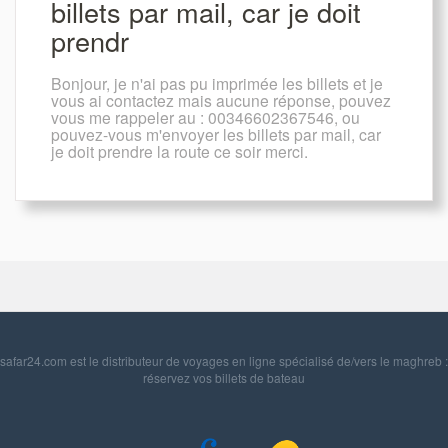
billets par mail, car je doit
prendr
Bonjour, je n'ai pas pu imprimée les billets et je
vous ai contactez mais aucune réponse, pouvez
vous me rappeler au : 00346602367546, ou
pouvez-vous m'envoyer les billets par mail, car
je doit prendre la route ce soir merci.
safar24.com est le distributeur de voyages en ligne spécialisé de/vers le maghreb :
réservez vos billets de bateau