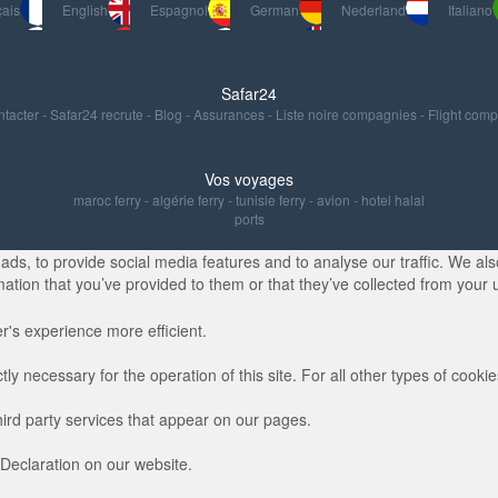
ais
English
Espagnol
German
Nederland
Italiano
Safar24
ntacter
-
Safar24 recrute
-
Blog
-
Assurances
-
Liste noire compagnies
-
Flight com
Vos voyages
maroc ferry
-
algérie ferry
-
tunisie ferry
-
avion
-
hotel halal
ports
s, to provide social media features and to analyse our traffic. We also
ation that you’ve provided to them or that they’ve collected from your u
r's experience more efficient.
ctly necessary for the operation of this site. For all other types of coo
hird party services that appear on our pages.
Declaration on our website.