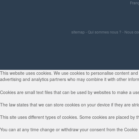
Franç
sitemap
-
Qui sommes nous ?
-
Nous co
This website uses cookies. We use cookies to personalise content and ad
advertising and analytics partners who may combine it with other inform
Cookies are small text files that can be used by websites to make a use
The law states that we can store cookies on your device if they are stri
This site uses different types of cookies. Some cookies are placed by t
You can at any time change or withdraw your consent from the Cookie 