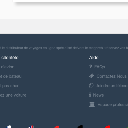
 le distributeur de voyages en ligne spécialisé de/vers le maghreb : réservez vos b
 clientèle
Aide
t d'avion
FAQs
let de bateau
Contactez Nous
l pas cher
Joindre un téléco
ez une voiture
News
Espace professi