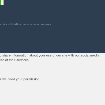
panies
-
Ministère des affaires étrangères
 share information about your use of our site with our social media,
se of their services.
kies we need your permission.