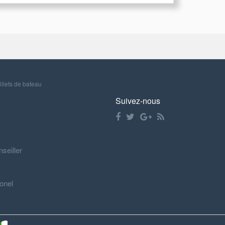
illets de bateau
Suivez-nous
nseiller
onel