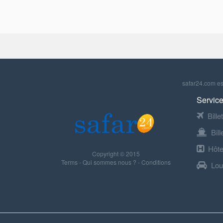
safar24.com est
Service
Bille
Bil
Hôte
Copyright © 2015
Terms
-
Qui sommes nous ?
-
Conditions
Lou